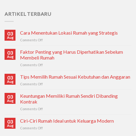
ARTIKEL TERBARU
Cara Menentukan Lokasi Rumah yang Strategis
03
Aug
Comments Off
on
Cara
Menentukan
Faktor Penting yang Harus Diperhatikan Sebelum
03
Lokasi
Aug
Membeli Rumah
Rumah
Comments Off
on
yang
Faktor
Strategis
Penting
Tips Memilih Rumah Sesuai Kebutuhan dan Anggaran
03
yang
Aug
Comments Off
on
Harus
Tips
Diperhatikan
Memilih
Keuntungan Memiliki Rumah Sendiri Dibanding
03
Sebelum
Rumah
Aug
Kontrak
Membeli
Sesuai
Rumah
Comments Off
on
Kebutuhan
Keuntungan
dan
Memiliki
Ciri-Ciri Rumah Ideal untuk Keluarga Modern
Anggaran
03
Rumah
Aug
Comments Off
on
Sendiri
Ciri-
Dibanding