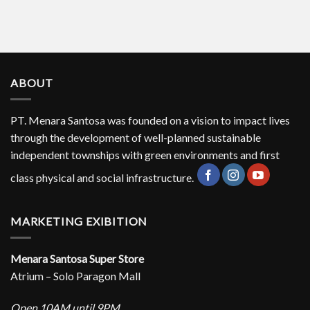
Ciri
Kontrak
Rumah
Ideal
untuk
Keluarga
Modern
ABOUT
PT. Menara Santosa was founded on a vision to impact lives
through the development of well-planned sustainable
independent townships with green environments and first
class physical and social infrastructure.
MARKETING EXIBITION
Menara Santosa Super Store
Atrium – Solo Paragon Mall
Open 10AM until 9PM