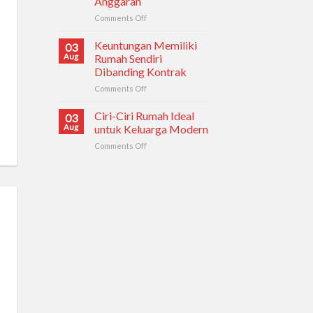
Anggaran
Diperhatikan
Comments Off
on
Sebelum
Tips
Membeli
Memilih
Rumah
Keuntungan Memiliki
03
Rumah
Aug
Rumah Sendiri
Sesuai
Dibanding Kontrak
Kebutuhan
Comments Off
on
dan
Keuntungan
Anggaran
Memiliki
Ciri-Ciri Rumah Ideal
03
Rumah
Aug
untuk Keluarga Modern
Sendiri
Comments Off
on
Dibanding
Ciri-
Kontrak
Ciri
Rumah
Ideal
untuk
Keluarga
Modern