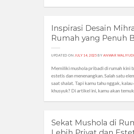
Inspirasi Desain Mih
Rumah yang Penuh B
UPDATED ON
JULY 14, 2025
BY
ANWAR WALIYUD
Memiliki mushola pribadi di rumah kini bu
estetis dan menenangkan. Salah satu el
saat shalat. Tapi kamu tahu nggak, kala
khusyuk? Di artikel ini, kamu akan temuka
Sekat Mushola di Ru
Lebih Privat dan Estet