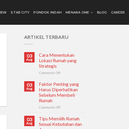
IEW
STAR CITY
PONDOK INDAH
MENARA ONE
BLOG
CAREER
ARTIKEL TERBARU
Cara Menentukan
03
Aug
Lokasi Rumah yang
Strategis
Comments Off
on
Cara
Menentukan
Faktor Penting yang
03
Lokasi
Aug
Harus Diperhatikan
Rumah
Sebelum Membeli
yang
Rumah
Strategis
Comments Off
on
Faktor
Penting
Tips Memilih Rumah
03
yang
Aug
Sesuai Kebutuhan dan
Harus