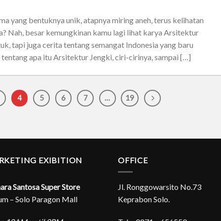
ma yang bentuknya unik, atapnya miring aneh, terus kelihatan
 Nah, besar kemungkinan kamu lagi lihat karya Arsitektur
uk, tapi juga cerita tentang semangat Indonesia yang baru
entang apa itu Arsitektur Jengki, ciri-cirinya, sampai […]
4
5
6
7
…
19
RKETING EXIBITION
OFFICE
ra Santosa Super Store
Jl. Ronggowarsito No.73
um – Solo Paragon Mall
Keprabon Solo.