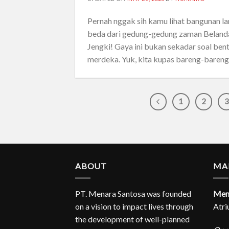
Pernah nggak sih kamu lihat bangunan la
beda dari gedung-gedung zaman Belanda?
Jengki! Gaya ini bukan sekadar soal bent
merdeka. Yuk, kita kupas bareng-bareng t
1
2
3
ABOUT
MA
PT. Menara Santosa was founded
Mena
on a vision to impact lives through
Atri
the development of well-planned